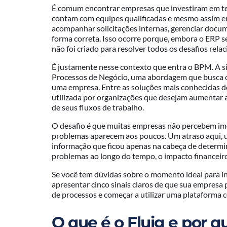
É comum encontrar empresas que investiram em t
contam com equipes qualificadas e mesmo assim en
acompanhar solicitações internas, gerenciar docu
forma correta. Isso ocorre porque, embora o ERP s
não foi criado para resolver todos os desafios rel
É justamente nesse contexto que entra o BPM. A s
Processos de Negócio, uma abordagem que busca or
uma empresa. Entre as soluções mais conhecidas 
utilizada por organizações que desejam aumentar a 
de seus fluxos de trabalho.
O desafio é que muitas empresas não percebem im
problemas aparecem aos poucos. Um atraso aqui, 
informação que ficou apenas na cabeça de deter
problemas ao longo do tempo, o impacto financeiro
Se você tem dúvidas sobre o momento ideal para in
apresentar cinco sinais claros de que sua empresa
de processos e começar a utilizar uma plataforma c
O que é o Fluig e por q