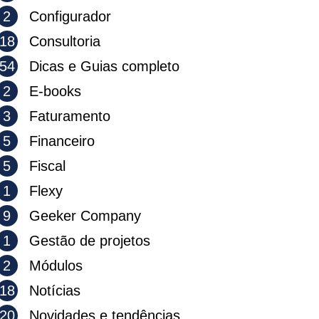
2
Configurador
18
Consultoria
54
Dicas e Guias completo
2
E-books
3
Faturamento
5
Financeiro
5
Fiscal
1
Flexy
9
Geeker Company
1
Gestão de projetos
2
Módulos
18
Notícias
20
Novidades e tendências