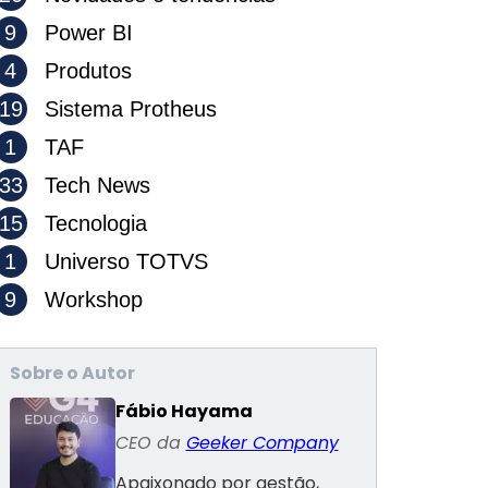
9
Power BI
4
Produtos
19
Sistema Protheus
1
TAF
33
Tech News
15
Tecnologia
1
Universo TOTVS
9
Workshop
Sobre o Autor
Fábio Hayama
CEO da
Geeker Company
Apaixonado por gestão,