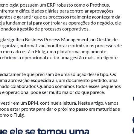
ecnologia, possuem um ERP robusto como o Protheus,
frentam dificuldades diárias para controlar aprovações,
mentos e garantir que os processos realmente aconteçam da
eja fundamental para controlar as operações do negócio, ele
acionados à gestão de processos corporativos.
igla significa Business Process Management, ou Gestão de
ganizar, automatizar, monitorar e otimizar os processos de
do mercado está o Fluig, uma plataforma amplamente
eficiência operacional e criar uma gestão mais inteligente
ediatamente que precisam de uma solução desse tipo. Os
uma aprovação esquecida ali, um documento perdido, uma
minado colaborador. Quando somamos todos esses pequenos
 e operacional pode ser muito maior do que parece.
vestir em um BPM, continue a leitura. Neste artigo, vamos
 pode estar pronta para dar o próximo passo em maturidade
omo o Fluig.
ue ele se tornou uma