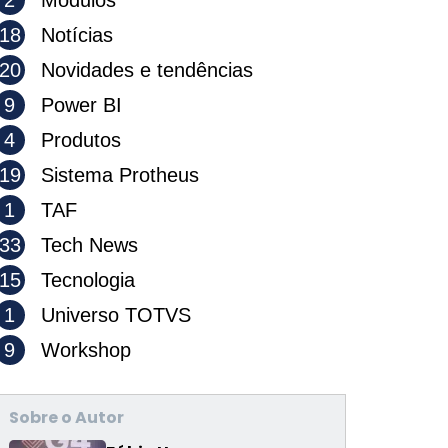
2
Módulos
18
Notícias
20
Novidades e tendências
9
Power BI
4
Produtos
19
Sistema Protheus
1
TAF
33
Tech News
15
Tecnologia
1
Universo TOTVS
9
Workshop
Sobre o Autor