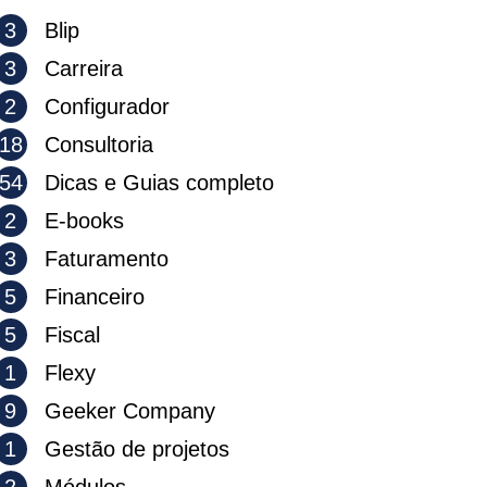
3
Blip
3
Carreira
2
Configurador
18
Consultoria
54
Dicas e Guias completo
2
E-books
3
Faturamento
5
Financeiro
5
Fiscal
1
Flexy
9
Geeker Company
1
Gestão de projetos