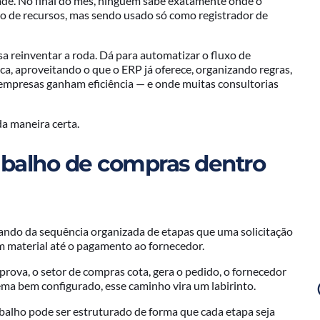
idade. No final do mês, ninguém sabe exatamente onde o
heio de recursos, mas sendo usado só como registrador de
sa reinventar a roda. Dá para automatizar o fluxo de
ca, aproveitando o que o ERP já oferece, organizando regras,
 empresas ganham eficiência — e onde muitas consultorias
da maneira certa.
abalho de compras dentro
ando da sequência organizada de etapas que uma solicitação
material até o pagamento ao fornecedor.
aprova, o setor de compras cota, gera o pedido, o fornecedor
tema bem configurado, esse caminho vira um labirinto.
balho pode ser estruturado de forma que cada etapa seja