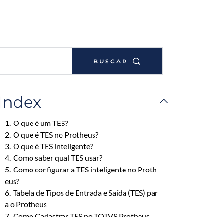
BUSCAR
Index
1.
O que é um TES?
2.
O que é TES no Protheus?
3.
O que é TES inteligente?
4.
Como saber qual TES usar?
5.
Como configurar a TES inteligente no Proth
eus?
6.
Tabela de Tipos de Entrada e Saída (TES) par
a o Protheus
7.
Como Cadastrar TES no TOTVS Protheus