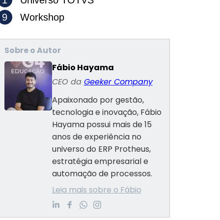
1
Universo TOTVS
9
Workshop
Sobre o Autor
Fábio Hayama
CEO da
Geeker Company
Apaixonado por gestão,
tecnologia e inovação, Fábio
Hayama possui mais de 15
anos de experiência no
universo do ERP Protheus,
estratégia empresarial e
automação de processos.
Leia mais sobre o Fábio