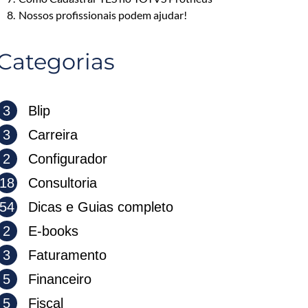
8.
Nossos profissionais podem ajudar!
Categorias
3
Blip
3
Carreira
2
Configurador
18
Consultoria
54
Dicas e Guias completo
2
E-books
3
Faturamento
5
Financeiro
5
Fiscal