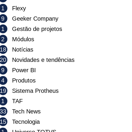
1
Flexy
9
Geeker Company
1
Gestão de projetos
2
Módulos
18
Notícias
20
Novidades e tendências
9
Power BI
4
Produtos
19
Sistema Protheus
1
TAF
33
Tech News
15
Tecnologia