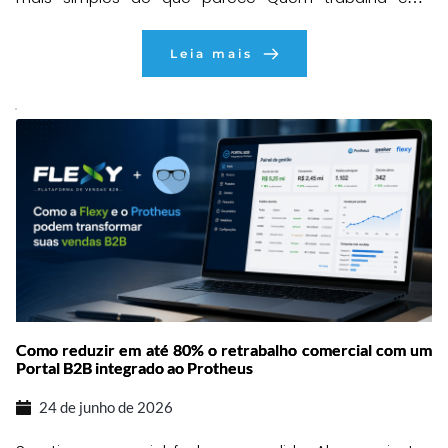
desenvolvimento ou sustentação no TOTVS Protheus
provavelmente já passou pela seguinte situação:
Leia mais
depois de concluir uma customização em uma base
de desenvolvimento ou homologação, chega o
momento de levar todas aquelas alterações para
produção. À primeira vista parece uma tarefa […]
Como reduzir em até 80% o retrabalho comercial com um
Portal B2B integrado ao Protheus
24 de junho de 2026