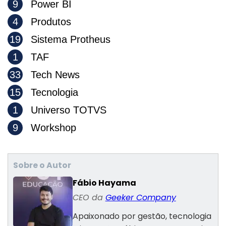
9
Power BI
4
Produtos
19
Sistema Protheus
1
TAF
33
Tech News
15
Tecnologia
1
Universo TOTVS
9
Workshop
Sobre o Autor
Fábio Hayama
CEO da
Geeker Company
Apaixonado por gestão, tecnologia