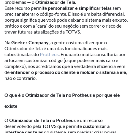
problemas — o
Otimizador de Tela
.
Esse recurso permite
personalizar e simplificar telas
sem
precisar alterar o código-fonte. E isso é um baita diferencial,
porque significa que você pode deixar o sistema mais enxuto,
prático e com a “cara” do seu negócio sem correr o risco de
travar futuras atualizações da TOTVS.
Na
Geeker Company
, a gente costuma dizer que o
Otimizador de Tela é uma das funcionalidades mais
subestimadas do
Protheus
. Enquanto muita consultoria por
aí foca em customizar código (o que pode ser mais caro e
complexo), nós acreditamos que a verdadeira eficiência vem
de
entender o processo do cliente e moldar o sistema a ele
,
não o contrário.
O que é o Otimizador de Tela no Protheus e por que ele
existe
O
Otimizador de Tela no
Protheus
é um recurso
desenvolvido pela TOTVS que permite
customizar a
interface das telas
do sistema, sem precisar criar novas