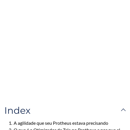
Index
1.
A agilidade que seu Protheus estava precisando
2.
O que é o Otimizador de Tela no Protheus e por que el