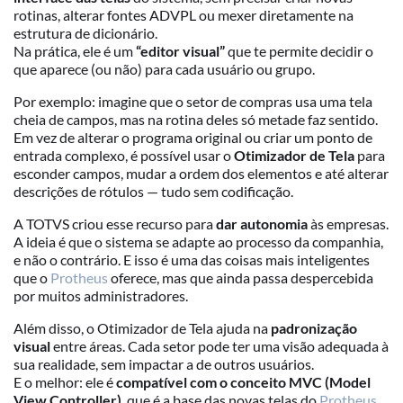
rotinas, alterar fontes ADVPL ou mexer diretamente na
estrutura de dicionário.
Na prática, ele é um
“editor visual”
que te permite decidir o
que aparece (ou não) para cada usuário ou grupo.
Por exemplo: imagine que o setor de compras usa uma tela
cheia de campos, mas na rotina deles só metade faz sentido.
Em vez de alterar o programa original ou criar um ponto de
entrada complexo, é possível usar o
Otimizador de Tela
para
esconder campos, mudar a ordem dos elementos e até alterar
descrições de rótulos — tudo sem codificação.
A TOTVS criou esse recurso para
dar autonomia
às empresas.
A ideia é que o sistema se adapte ao processo da companhia,
e não o contrário. E isso é uma das coisas mais inteligentes
que o
Protheus
oferece, mas que ainda passa despercebida
por muitos administradores.
Além disso, o Otimizador de Tela ajuda na
padronização
visual
entre áreas. Cada setor pode ter uma visão adequada à
sua realidade, sem impactar a de outros usuários.
E o melhor: ele é
compatível com o conceito MVC (Model
View Controller)
, que é a base das novas telas do
Protheus
.