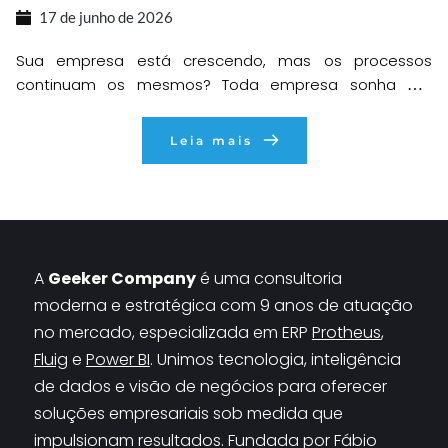
17 de junho de 2026
Sua empresa está crescendo, mas os processos
continuam os mesmos? Toda empresa sonha em
crescer. Mais clientes, mais vendas, mais
colaboradores, mais oportunidades e mais resultados.
Leia mais
O problema é que, em muitos casos, o crescimento
acontece mais rápido do que a capacidade da
organização de estruturar seus processos internos. O
resultado é um cenário que […]
A 
Geeker Company
 é uma consultoria 
moderna e estratégica com 9 anos de atuação 
no mercado, especializada em 
ERP 
Protheus
, 
Fluig
 e 
Power BI
. Unimos tecnologia, inteligência 
de dados e visão de negócios para oferecer 
soluções empresariais sob medida que 
impulsionam resultados. Fundada por Fábio 