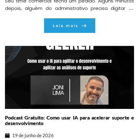
Seu time comercial fecha um pedido. Alguns minutos
depois, alguém do administrativo precisa digitar as
informações dentro do ERP. Em seguida, outra pessoa
confere estoque, preços, condições comerciais e
Leia mais
dados do cliente. Quando tudo parece correto, surge
uma divergência que exige uma nova conferência. O
pedido volta para ajustes, o cliente espera uma
resposta e […]
Podcast Gratuito: Como usar IA para acelerar suporte e
desenvolvimento
19 de junho de 2026