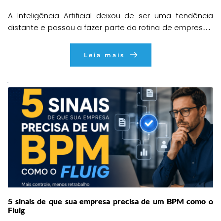
A Inteligência Artificial deixou de ser uma tendência
distante e passou a fazer parte da rotina de empresas,
consultorias e equipes de tecnologia. O que antes
parecia algo complexo e restrito a grandes
Leia mais
organizações, hoje está acessível para profissionais
que buscam mais produtividade, agilidade e qualidade
em suas entregas. Pensando nisso, preparamos um
encontro especial […]
5 sinais de que sua empresa precisa de um BPM como o
Fluig