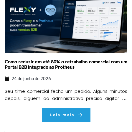
produção. À primeira vista parece uma tarefa […]
Como reduzir em até 80% o retrabalho comercial com um
Portal B2B integrado ao Protheus
24 de junho de 2026
Seu time comercial fecha um pedido. Alguns minutos
depois, alguém do administrativo precisa digitar as
informações dentro do ERP. Em seguida, outra pessoa
confere estoque, preços, condições comerciais e
Leia mais
dados do cliente. Quando tudo parece correto, surge
uma divergência que exige uma nova conferência. O