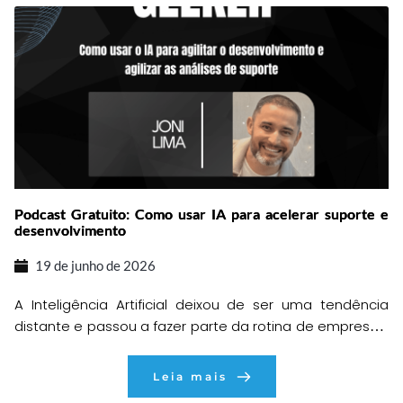
pedido volta para ajustes, o cliente espera uma
resposta e […]
Podcast Gratuito: Como usar IA para acelerar suporte e
desenvolvimento
19 de junho de 2026
A Inteligência Artificial deixou de ser uma tendência
distante e passou a fazer parte da rotina de empresas,
consultorias e equipes de tecnologia. O que antes
parecia algo complexo e restrito a grandes
Leia mais
organizações, hoje está acessível para profissionais