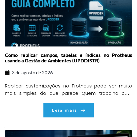
Como replicar campos, tabelas e índices no Protheus
usando a Gestão de Ambientes (UPDDISTR)
3 de agosto de 2026
Replicar customizações no Protheus pode ser muito
mais simples do que parece Quem trabalha com
desenvolvimento ou sustentação no TOTVS Protheus
provavelmente já passou pela seguinte situação:
Leia mais
depois de concluir uma customização em uma base
de desenvolvimento ou homologação, chega o
momento de levar todas aquelas alterações para