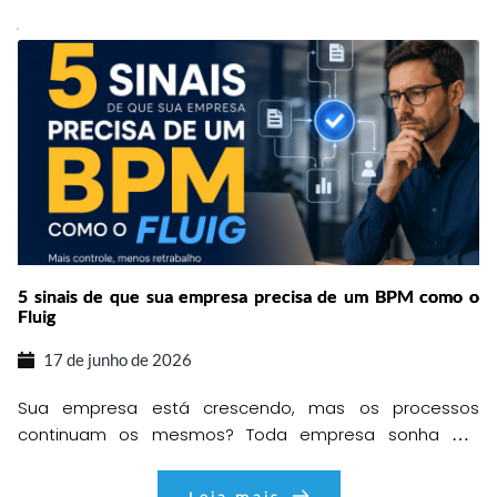
que buscam mais produtividade, agilidade e qualidade
em suas entregas. Pensando nisso, preparamos um
encontro especial […]
5 sinais de que sua empresa precisa de um BPM como o
Fluig
17 de junho de 2026
Sua empresa está crescendo, mas os processos
continuam os mesmos? Toda empresa sonha em
crescer. Mais clientes, mais vendas, mais
colaboradores, mais oportunidades e mais resultados.
Leia mais