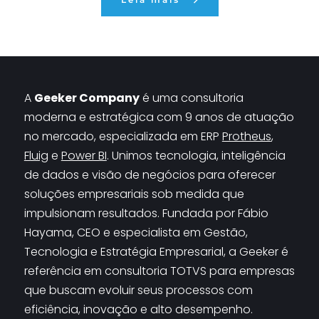
O problema é que, em muitos casos, o crescimento
acontece mais rápido do que a capacidade da
organização de estruturar seus processos internos. O
resultado é um cenário que […]
A 
Geeker Company
 é uma consultoria 
moderna e estratégica com 9 anos de atuação 
no mercado, especializada em 
ERP 
Protheus
, 
Fluig
 e 
Power BI
. Unimos tecnologia, inteligência 
de dados e visão de negócios para oferecer 
soluções empresariais sob medida que 
impulsionam resultados. Fundada por Fábio 
Hayama, CEO e especialista em Gestão, 
Tecnologia e Estratégia Empresarial, a Geeker é 
referência em consultoria TOTVS para empresas 
que buscam evoluir seus processos com 
eficiência, inovação e alto desempenho.