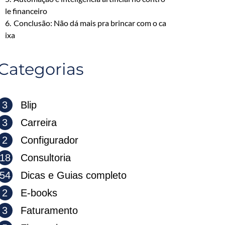
le financeiro
6.
Conclusão: Não dá mais pra brincar com o ca
ixa
Categorias
3
Blip
3
Carreira
2
Configurador
18
Consultoria
54
Dicas e Guias completo
2
E-books
3
Faturamento