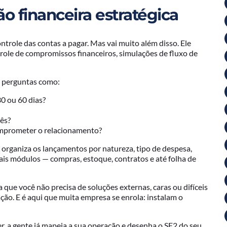
o financeira estratégica
trole das contas a pagar. Mas vai muito além disso. Ele
role de compromissos financeiros, simulações de fluxo de
r perguntas como:
0 ou 60 dias?
ês?
mprometer o relacionamento?
 organiza os lançamentos por natureza, tipo de despesa,
ais módulos — compras, estoque, contratos e até folha de
ca que você não precisa de soluções externas, caras ou difíceis
ção. E é aqui que muita empresa se enrola: instalam o
r, a gente já mapeia a sua operação e desenha o SE2 do seu