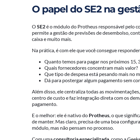
O papel do SE2 na gestã
O
SE2
é o módulo do Protheus responsável pelo con
permite a gestão de previsões de desembolso, cont
caixa e muito mais.
Na prática, é com ele que você consegue responde
Quanto temos para pagar nos próximos 15, 3
Quais fornecedores concentram mais valor?
Que tipo de despesa está pesando mais no m
Dá para postergar algum pagamento sem co
Além disso, ele centraliza todas as movimentações,
centro de custo e faz integração direta com os dem
pagamento.
E o melhor: ele é nativo do
Protheus
, o que signifi
de manter. Mas claro, precisa de uma boa configura
módulo, mas não pensam no processo.
Com uma
consultoria especializada
, como a Geeke