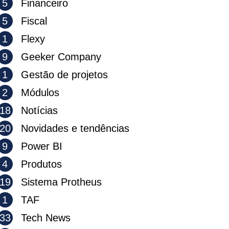
5
Financeiro
5
Fiscal
1
Flexy
9
Geeker Company
1
Gestão de projetos
2
Módulos
18
Notícias
20
Novidades e tendências
9
Power BI
4
Produtos
19
Sistema Protheus
1
TAF
33
Tech News