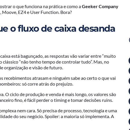
mostrar o que funciona na prática e como a
Geeker Company
, Moove, EZ4 e User Function. Bora?
ue o fluxo de caixa desanda
caixa está bagunçado, as respostas vão variar entre “muito
e o clássico “não tenho tempo de controlar tudo”. Mas, no
e organização e visão de futuro.
os recebimentos atrasam e ninguém sabe ao certo o que vai
bombeiros: só corre atrás do prejuízo.
ava. O ciclo de produção e venda é mais longo, os valores são
ceiro fino, é fácil perder o timing e tomar decisões ruins.
 complexa nem cara. Só precisa de processo, tecnologia e uma
idade do seu negócio. Spoiler: a maioria só implementa. A