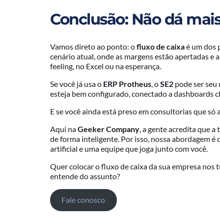
Conclusão: Não dá mais
Vamos direto ao ponto: o
fluxo de caixa
é um dos p
cenário atual, onde as margens estão apertadas e a
feeling, no Excel ou na esperança.
Se você já usa o
ERP Protheus
, o
SE2
pode ser seu 
esteja bem configurado, conectado a dashboards cl
E se você ainda está preso em consultorias que só 
Aqui na
Geeker Company
, a gente acredita que a
de forma inteligente. Por isso, nossa abordagem é d
artificial e uma equipe que joga junto com você.
Quer colocar o fluxo de caixa da sua empresa nos t
entende do assunto?
Fale conosco