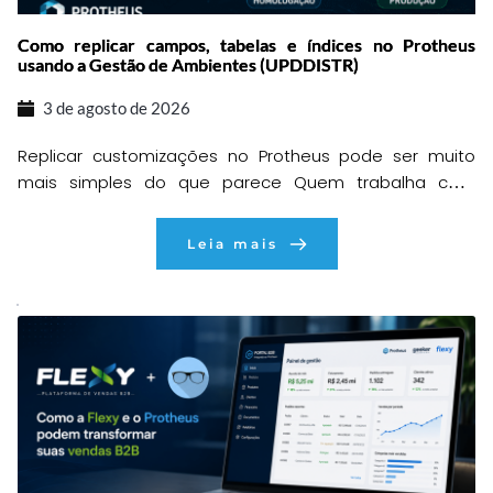
Como replicar campos, tabelas e índices no Protheus
usando a Gestão de Ambientes (UPDDISTR)
3 de agosto de 2026
Replicar customizações no Protheus pode ser muito
mais simples do que parece Quem trabalha com
desenvolvimento ou sustentação no TOTVS Protheus
provavelmente já passou pela seguinte situação:
Leia mais
depois de concluir uma customização em uma base
de desenvolvimento ou homologação, chega o
momento de levar todas aquelas alterações para
produção. À primeira vista parece uma tarefa […]