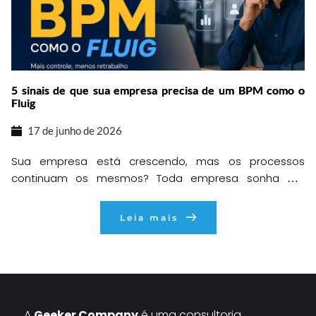
5 sinais de que sua empresa precisa de um BPM como o
Fluig
17 de junho de 2026
Sua empresa está crescendo, mas os processos
continuam os mesmos? Toda empresa sonha em
crescer. Mais clientes, mais vendas, mais
colaboradores, mais oportunidades e mais resultados.
Leia mais
O problema é que, em muitos casos, o crescimento
acontece mais rápido do que a capacidade da
organização de estruturar seus processos internos. O
resultado é um cenário que […]
A 
Geeker Company
 é uma consultoria 