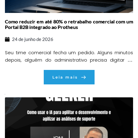
Como reduzir em até 80% o retrabalho comercial com um
Portal B2B integrado ao Protheus
24 de junho de 2026
Seu time comercial fecha um pedido. Alguns minutos
depois, alguém do administrativo precisa digitar as
informações dentro do ERP. Em seguida, outra pessoa
confere estoque, preços, condições comerciais e
Leia mais
dados do cliente. Quando tudo parece correto, surge
uma divergência que exige uma nova conferência. O
pedido volta para ajustes, o cliente espera uma
resposta e […]