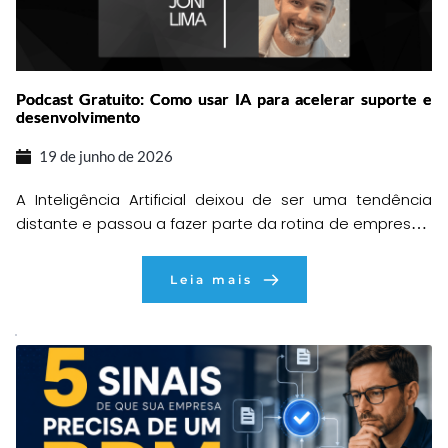
Podcast Gratuito: Como usar IA para acelerar suporte e
desenvolvimento
19 de junho de 2026
A Inteligência Artificial deixou de ser uma tendência
distante e passou a fazer parte da rotina de empresas,
consultorias e equipes de tecnologia. O que antes
parecia algo complexo e restrito a grandes
Leia mais
organizações, hoje está acessível para profissionais
que buscam mais produtividade, agilidade e qualidade
em suas entregas. Pensando nisso, preparamos um
encontro especial […]